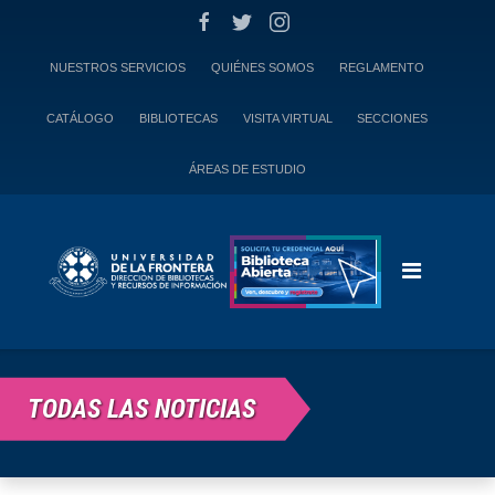
Skip
to
content
NUESTROS SERVICIOS
QUIÉNES SOMOS
REGLAMENTO
CATÁLOGO
BIBLIOTECAS
VISITA VIRTUAL
SECCIONES
ÁREAS DE ESTUDIO
TODAS LAS NOTICIAS