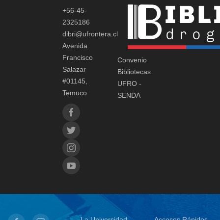
+56-45-
2325186
dibri@ufrontera.cl
Avenida
Francisco
Convenio
Salazar
Bibliotecas
#01145,
UFRO -
Temuco
SENDA
La Universidad
Accesos Rápidos