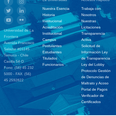
Nuestra Esencia
Trabaja con
Historia
Nosotros
Institucional
Nuestras
Acreditación
Licitaciones
Universidad de La
Institucional
Transparencia
Frontera
Campus
Activa
Avenida Francisco
Postulantes
Solicitud de
Salazar #01145
Estudiantes
Información Ley
Temuco - Chile
Titulados
de Transparencia
Casilla 54-D
Funcionarios
Ley del Lobby
Fono: (56) 45 232
Protocolo Gestión
5000 - FAX: (56)
de Denuncias de
45 2592822
Maltrato y Acoso
Portal de Pagos
Verificador de
Certificados