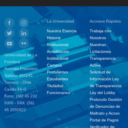
La Universidad
Accesos Rápidos
Nuestra Esencia
Trabaja con
Historia
Nosotros
Institucional
Nuestras
Acreditación
Licitaciones
Universidad de La
Institucional
Transparencia
Frontera
Campus
Activa
Avenida Francisco
Postulantes
Solicitud de
Salazar #01145
Estudiantes
Información Ley
Temuco - Chile
Titulados
de Transparencia
Casilla 54-D
Funcionarios
Ley del Lobby
Fono: (56) 45 232
Protocolo Gestión
5000 - FAX: (56)
de Denuncias de
45 2592822
Maltrato y Acoso
Portal de Pagos
Verificador de