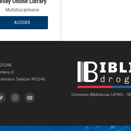
Wiley Online Library
Multidisciplinaria
ACCEDER
325186
ntera.cl
rancisco Salazar #01145,
Convenio Bibliotecas UFRO - 