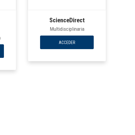
ScienceDirect
Multidisciplinaria
a
ACCEDER