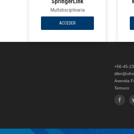
SpringerLink
Multidisciplinaria
ACCEDER
+56-45-2
dibri@ufro
Avenida F
Temuco