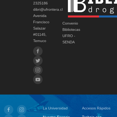
2325186
dibri@ufrontera.cl
Avenida
Francisco
Convenio
Salazar
Bibliotecas
#01145,
UFRO -
Temuco
SENDA
La Universidad
Accesos Rápidos
Nuestra Esencia
Trabaja con