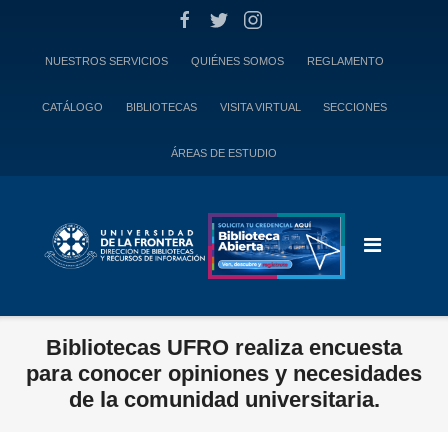
Skip
to
content
NUESTROS SERVICIOS
QUIÉNES SOMOS
REGLAMENTO
CATÁLOGO
BIBLIOTECAS
VISITA VIRTUAL
SECCIONES
ÁREAS DE ESTUDIO
Bibliotecas UFRO realiza encuesta
para conocer opiniones y necesidades
de la comunidad universitaria.