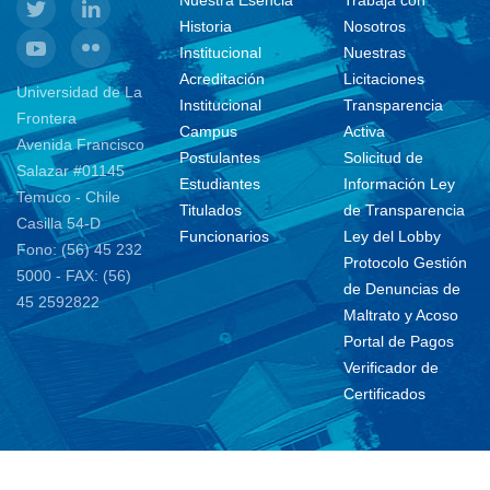
Historia
Nosotros
Institucional
Nuestras
Acreditación
Licitaciones
Universidad de La
Institucional
Transparencia
Frontera
Campus
Activa
Avenida Francisco
Postulantes
Solicitud de
Salazar #01145
Estudiantes
Información Ley
Temuco - Chile
Titulados
de Transparencia
Casilla 54-D
Funcionarios
Ley del Lobby
Fono: (56) 45 232
Protocolo Gestión
5000 - FAX: (56)
de Denuncias de
45 2592822
Maltrato y Acoso
Portal de Pagos
Verificador de
Certificados