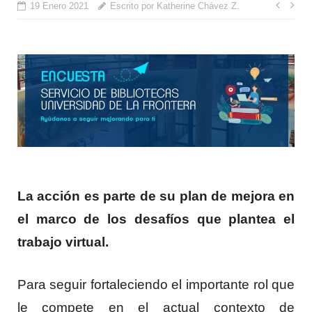
Nave
19 Enero 2021
Escrito por Katherine Chávez Z.
de
entr
La acción es parte de su plan de mejora en
el marco de los desafíos que plantea el
trabajo virtual.
Para seguir fortaleciendo el importante rol que
le compete en el actual contexto de