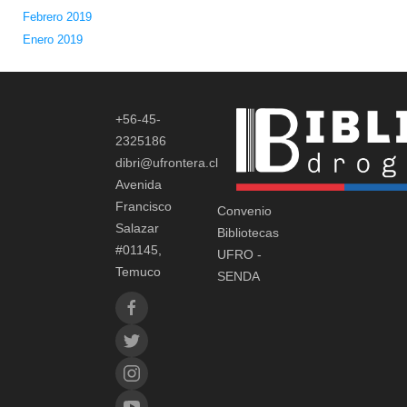
Febrero 2019
Enero 2019
+56-45-
2325186
dibri@ufrontera.cl
Avenida
Francisco
Convenio
Salazar
Bibliotecas
#01145,
UFRO -
Temuco
SENDA