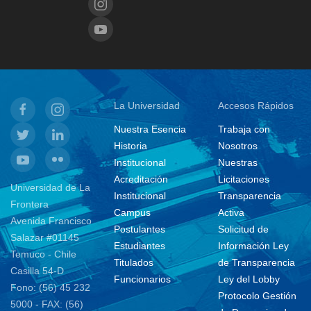
La Universidad
Accesos Rápidos
Nuestra Esencia
Trabaja con
Historia
Nosotros
Institucional
Nuestras
Acreditación
Licitaciones
Universidad de La
Institucional
Transparencia
Frontera
Campus
Activa
Avenida Francisco
Postulantes
Solicitud de
Salazar #01145
Estudiantes
Información Ley
Temuco - Chile
Titulados
de Transparencia
Casilla 54-D
Funcionarios
Ley del Lobby
Fono: (56) 45 232
Protocolo Gestión
5000 - FAX: (56)