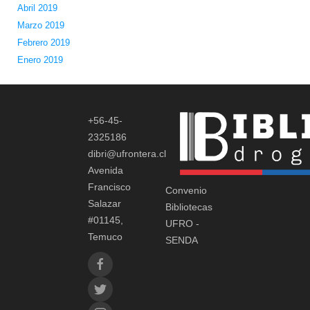
Abril 2019
Marzo 2019
Febrero 2019
Enero 2019
+56-45-
2325186
dibri@ufrontera.cl
Avenida
Francisco
Convenio
Salazar
Bibliotecas
#01145,
UFRO -
Temuco
SENDA