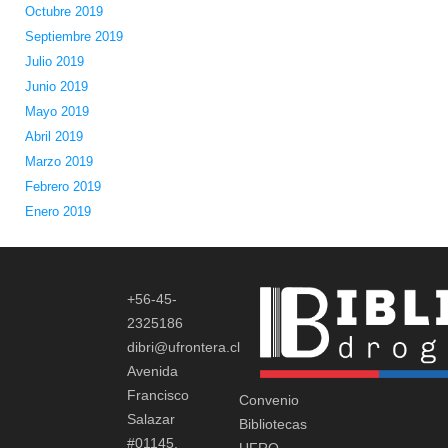
Octubre 2019
Septiembre 2019
Julio 2019
Junio 2019
Mayo 2019
Abril 2019
Marzo 2019
Febrero 2019
Enero 2019
+56-45-
2325186
dibri@ufrontera.cl
Avenida
Francisco
Convenio
Salazar
Bibliotecas
#01145,
UFRO -