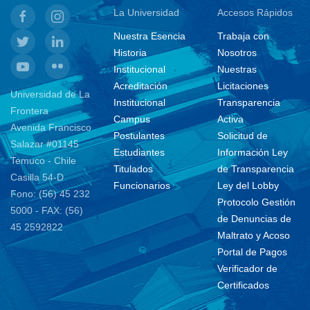
La Universidad
Accesos Rápidos
Nuestra Esencia
Trabaja con
Historia
Nosotros
Institucional
Nuestras
Acreditación
Licitaciones
Universidad de La
Institucional
Transparencia
Frontera
Campus
Activa
Avenida Francisco
Postulantes
Solicitud de
Salazar #01145
Estudiantes
Información Ley
Temuco - Chile
Titulados
de Transparencia
Casilla 54-D
Funcionarios
Ley del Lobby
Fono: (56) 45 232
Protocolo Gestión
5000 - FAX: (56)
de Denuncias de
45 2592822
Maltrato y Acoso
Portal de Pagos
Verificador de
Certificados