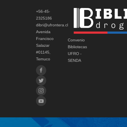
+56-45-
2325186
dibri@ufrontera.cl
Avenida
Francisco
Convenio
Salazar
Bibliotecas
#01145,
UFRO -
Temuco
SENDA