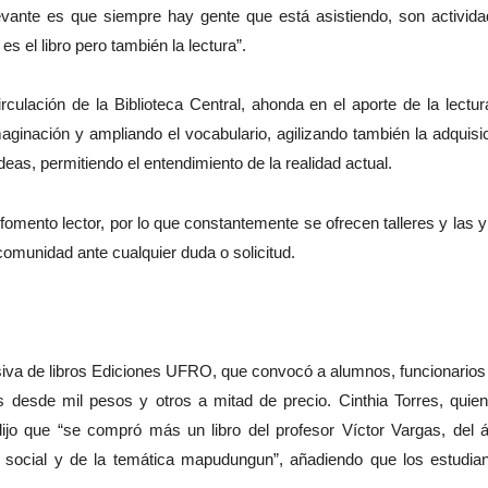
elevante es que siempre hay gente que está asistiendo,
son activid
s el libro pero también la lectura”.
irculación de la Biblioteca Central, ahonda en el aporte de la lectur
maginación y ampliando el vocabulario, agilizando también la adquisi
as, permitiendo el entendimiento de la realidad actual.
 fomento lector, por lo que constantemente se ofrecen talleres y las y
 comunidad ante cualquier duda o solicitud.
masiva de libros Ediciones UFRO, que convocó a alumnos, funcionarios
os desde mil pesos y otros a mitad de precio. Cinthia Torres, quie
ijo que “se compró más un libro del profesor Víctor Vargas, del 
o social y de la temática mapudungun”, añadiendo que los estudia