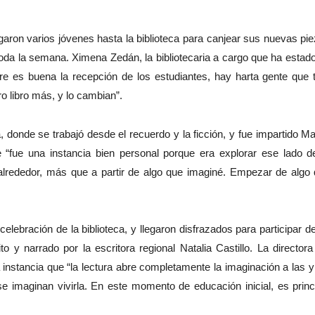
legaron varios jóvenes hasta la biblioteca para canjear sus nuevas pi
or toda la semana. Ximena Zedán, la bibliotecaria a cargo que ha estad
pre es buena la recepción de los estudiantes, hay harta gente que 
ro libro más, y lo cambian”.
, donde se trabajó desde el recuerdo y la ficción, y fue impartido Ma
 “fue una instancia bien personal porque era explorar ese lado d
 alrededor, más que a partir de algo que imaginé. Empezar de algo
celebración de la biblioteca, y llegaron disfrazados para participar d
to y narrado por la escritora regional Natalia Castillo. La directora
instancia que “la lectura abre completamente la imaginación a las y
se imaginan vivirla. En este momento de educación inicial, es princ