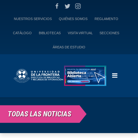
Skip
to
content
NUESTROS SERVICIOS
QUIÉNES SOMOS
REGLAMENTO
CATÁLOGO
BIBLIOTECAS
VISITA VIRTUAL
SECCIONES
ÁREAS DE ESTUDIO
TODAS LAS NOTICIAS