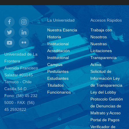
La Universidad
Accesos Rápidos
Nuestra Esencia
Trabaja con
Historia
Nosotros
Institucional
Nuestras
Acreditación
Licitaciones
Universidad de La
Institucional
Transparencia
Frontera
Campus
Activa
Avenida Francisco
Postulantes
Solicitud de
Salazar #01145
Estudiantes
Información Ley
Temuco - Chile
Titulados
de Transparencia
Casilla 54-D
Funcionarios
Ley del Lobby
Fono: (56) 45 232
Protocolo Gestión
5000 - FAX: (56)
de Denuncias de
45 2592822
Maltrato y Acoso
Portal de Pagos
Verificador de