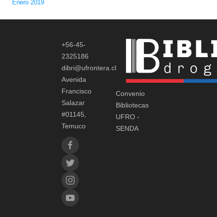
Enero 2019
+56-45-
2325186
dibri@ufrontera.cl
Avenida
Francisco
Convenio
Salazar
Bibliotecas
#01145,
UFRO -
Temuco
SENDA