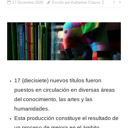
Nave
17 Diciembre 2020
Escrito por Katherine Chávez Z.
de
entr
17 (diecisiete) nuevos títulos fueron
puestos en circulación en diversas áreas
del conocimiento, las artes y las
humanidades.
Esta producción constituye el resultado de
un proceso de mejora en el ámbito