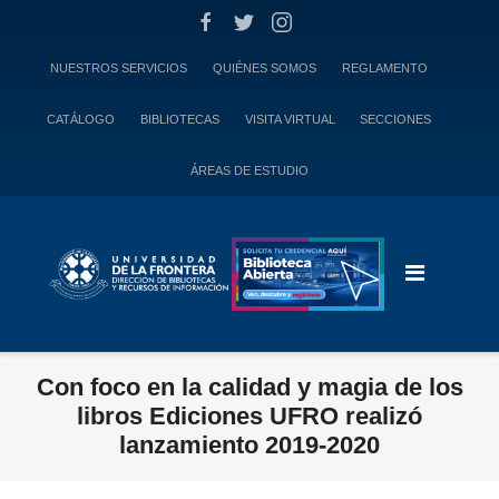
Skip
to
content
NUESTROS SERVICIOS
QUIÉNES SOMOS
REGLAMENTO
CATÁLOGO
BIBLIOTECAS
VISITA VIRTUAL
SECCIONES
ÁREAS DE ESTUDIO
Con foco en la calidad y magia de los
libros Ediciones UFRO realizó
lanzamiento 2019-2020