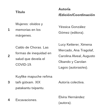
Autoría
Título
/Edición/Coordinación
Mujeres: olvidos y
Yéssica González
1
memorias en los
Gómez (editora).
márgenes.
Lucy Ketterer, Ximena
Caldo de Choras. Las
Mercado, Ana Tragolaf,
formas de inequidad en
2
Carolina Alveal, Augusto
salud que devela el
Obando y Carolan
COVID-19.
Lagos (autoras/es).
Kuyfike mapuche reñma
3
tañi gütxam. XIX
Autoría colectiva.
patakantu txipantu.
Elvira Hernández
4
Excavaciones.
(autora).