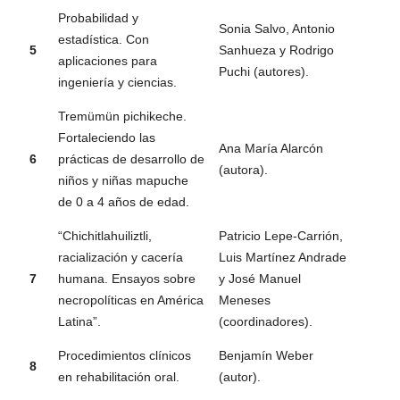
Probabilidad y
Sonia Salvo, Antonio
estadística. Con
5
Sanhueza y Rodrigo
aplicaciones para
Puchi (autores).
ingeniería y ciencias.
Tremümün pichikeche.
Fortaleciendo las
Ana María Alarcón
6
prácticas de desarrollo de
(autora).
niños y niñas mapuche
de 0 a 4 años de edad.
“Chichitlahuiliztli,
Patricio Lepe-Carrión,
racialización y cacería
Luis Martínez Andrade
7
humana. Ensayos sobre
y José Manuel
necropolíticas en América
Meneses
Latina”.
(coordinadores).
Procedimientos clínicos
Benjamín Weber
8
en rehabilitación oral.
(autor).