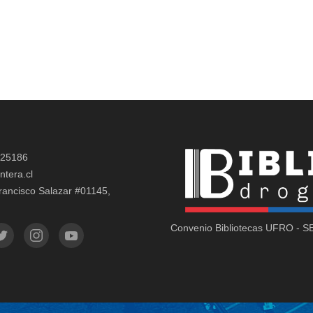
325186
ntera.cl
rancisco Salazar #01145,
Convenio Bibliotecas UFRO - 