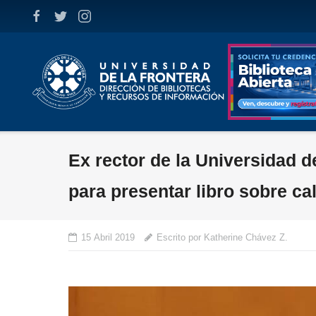
Skip
to
content
Ex rector de la Universidad d
para presentar libro sobre ca
15 Abril 2019
Escrito por Katherine Chávez Z.