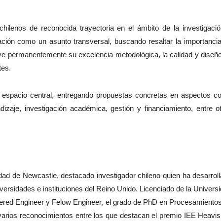
hilenos de reconocida trayectoria en el ámbito de la investigaci
cación como un asunto transversal, buscando resaltar la importanci
e permanentemente su excelencia metodológica, la calidad y diseñ
tes.
n espacio central, entregando propuestas concretas en aspectos 
izaje, investigación académica, gestión y financiamiento, entre o
dad de Newcastle, destacado investigador chileno quien ha desarrol
iversidades e instituciones del Reino Unido. Licenciado de la Univers
artered Engineer y Felow Engineer, el grado de PhD en Procesamiento
varios reconocimientos entre los que destacan el premio IEE Heavis