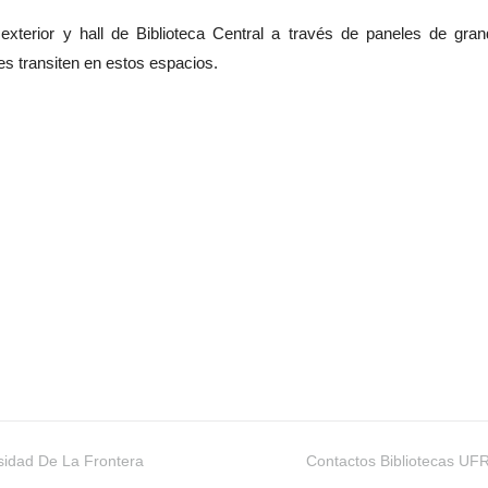
exterior y hall de Biblioteca Central a través de paneles de gra
s transiten en estos espacios.
rsidad De La Frontera
Contactos Bibliotecas UF