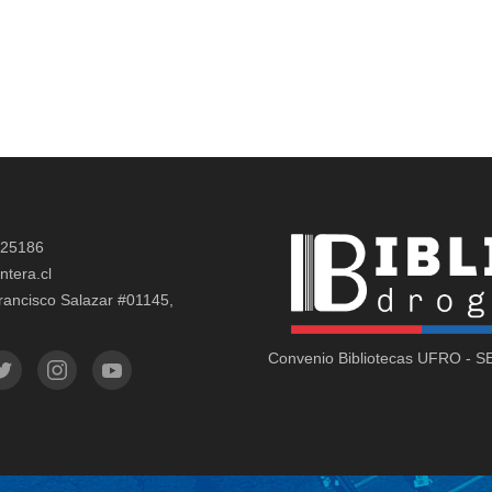
325186
ntera.cl
rancisco Salazar #01145,
Convenio Bibliotecas UFRO - 