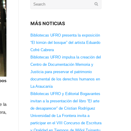
Search
for:
MÁS NOTICIAS
Bibliotecas UFRO presenta la exposición
“El kimün del bosque” del artista Eduardo
Cofré Cabrera
Bibliotecas UFRO impulsa la creación del
Centro de Documentación Memoria y
Justicia para preservar el patrimonio
documental de los derechos humanos en
bos
La Araucanía
Bibliotecas UFRO y Editorial Bogavantes
invitan a la presentación del libro “El arte
e la
de desaparecer” de Cristian Rodríguez
era,
Universidad de La Frontera invita a
participar en el VIII Concurso de Escritura
y Oralidad en Tiempos de Wiñol Txipantu