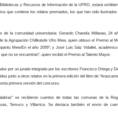
e Bibliotecas y Recursos de Información de la UFRO, estará exhibie
va que contiene los relatos premiados, los que han sido ilustrados
s de la comunidad universitaria: Gerardo Chandía Millanao, 24 a
de la Agrupación Chillkatufe Ufro Mew, quien obtuvo el Premio al M
pantu Mew/En el año 2099″; y José Luis Sáiz Vidallet, académico
 que no se encuentran”, quien recibió el Premio al Talento Mayor.
dos por un jurado integrado por los escritores Francisco Ortega y D
dos junto a otros relatos en la primera edición del libro de “Araucaní
 esta primera versión del concurso.
labras” se recibieron cuentos de todas las comunas de la Reg
as, Temuco y Villarrica. Se destaca también el envío de cuen