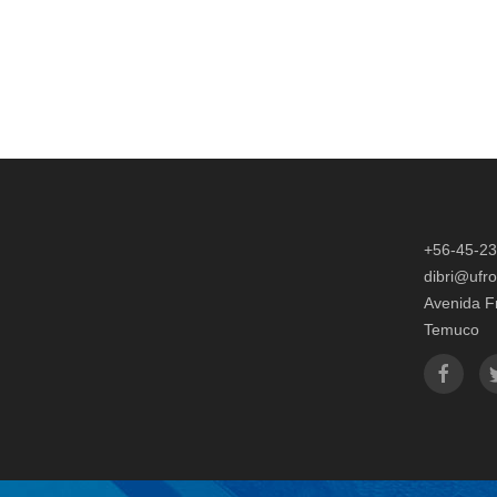
+56-45-2
dibri@ufro
Avenida F
Temuco