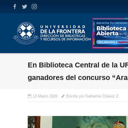
Skip
to
content
En Biblioteca Central de la 
ganadores del concurso “Ara
13 Marzo 2020
Escrito por Katherine Chávez Z.