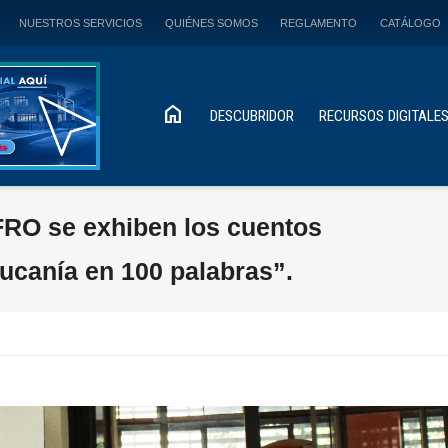
NUESTROS SERVICIOS
QUIÉNES SOMOS
REGLAMENTO
CATÁLOGO
home
DESCUBRIDOR
RECURSOS DIGITALE
UFRO se exhiben los cuentos
ucanía en 100 palabras”.