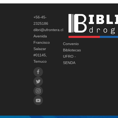
+56-45-
2325186
dibri@ufrontera.cl
Avenida
Francisco
Convenio
Salazar
Bibliotecas
#01145,
UFRO -
Temuco
SENDA