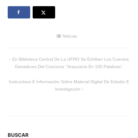
Noticias
Navegación
En Biblioteca Central De La UFRO Se Exhiben Los Cuentos
de
Ganadores Del Concurso “Araucanía En 100 Palabras”.
entradas
Instructivos E Información Sobre Material Digital De Estudio E
Investigación
BUSCAR