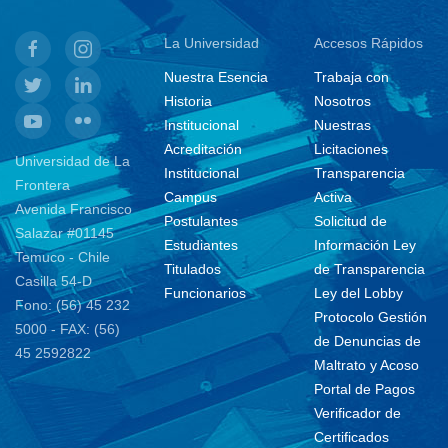
La Universidad
Accesos Rápidos
Nuestra Esencia
Trabaja con
Historia
Nosotros
Institucional
Nuestras
Acreditación
Licitaciones
Universidad de La
Institucional
Transparencia
Frontera
Campus
Activa
Avenida Francisco
Postulantes
Solicitud de
Salazar #01145
Estudiantes
Información Ley
Temuco - Chile
Titulados
de Transparencia
Casilla 54-D
Funcionarios
Ley del Lobby
Fono: (56) 45 232
Protocolo Gestión
5000 - FAX: (56)
de Denuncias de
45 2592822
Maltrato y Acoso
Portal de Pagos
Verificador de
Certificados