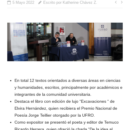
Nave
5 Mayo 2022
Escrito por Katherine Chávez Z.
de
entr
En total 12 textos orientados a diversas áreas en ciencias
y humanidades, escritos, principalmente por académicos e
integrantes de la comunidad universitaria.
Destaca el libro con edición de lujo “Excavaciones “ de
Elvira Hernández, quien recibiera el Premio Nacional de
Poesía Jorge Teillier otorgado por la UFRO.
Como expositor se presentó el poeta y editor de Temuco
Ricardo Herrera, quien ofreció la charla “De la idea al