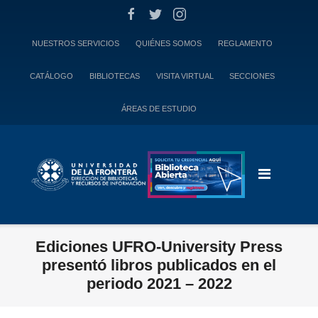
Skip
to
content
NUESTROS SERVICIOS
QUIÉNES SOMOS
REGLAMENTO
CATÁLOGO
BIBLIOTECAS
VISITA VIRTUAL
SECCIONES
ÁREAS DE ESTUDIO
Ediciones UFRO-University Press
presentó libros publicados en el
periodo 2021 – 2022