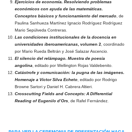
Ejercicios de economía.
Resolviendo problemas
económicos con ayuda de las matemáticas.
Conceptos básicos y funcionamiento del mercado
, de
Paulina Sanhueza Martínez Ignacio Rodríguez Rodríguez
Mario Sepúlveda Contreras.
Las condiciones institucionales de la docencia en
universidades iberoamericanas
,
volumen 2
, coordinado
por Mario Rueda Beltrán y José Salazar Ascencio.
El silencio del relámpago. Muestra de poesía
angolina
, editado por Wellington Rojas Valdebenito.
Catástrofe y comunicación:
la pugna de las imágenes.
Homenaje a Víctor Silva Echeto
, editado por Rodrigo
Browne Sartori y Daniel H. Cabrera Altieri.
Crosscutting Fields and Concepts: A Differential
Reading of Eugeni/o d’Ors
, de Rafel Fernández.
PARA VER LA CEREMONIA DE PRESENTACIÓN HAGA