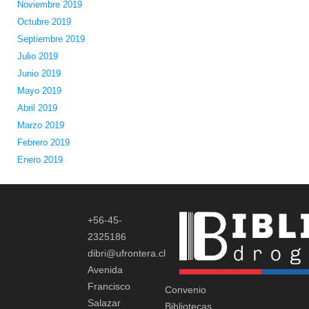
Noviembre 2019
Octubre 2019
Septiembre 2019
Julio 2019
Junio 2019
Mayo 2019
Abril 2019
Marzo 2019
Febrero 2019
Enero 2019
+56-45-
2325186
dibri@ufrontera.cl
Avenida
Francisco
Convenio
Salazar
Bibliotecas