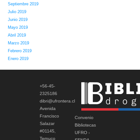
Septiembre 2019
Julio 2019
Junio 2019
Mayo 2019
Abril 2019
Marzo 2019
Febrero 2019
Enero 2019
+56-45-
2325186
dibri@ufrontera.cl
Avenida
Francisco
Convenio
Salazar
Bibliotecas
#01145,
UFRO -
Temuco