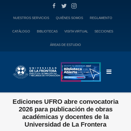
Skip
to
content
NUESTROS SERVICIOS
QUIÉNES SOMOS
REGLAMENTO
CATÁLOGO
BIBLIOTECAS
VISITA VIRTUAL
SECCIONES
ÁREAS DE ESTUDIO
Ediciones UFRO abre convocatoria
2026 para publicación de obras
académicas y docentes de la
Universidad de La Frontera