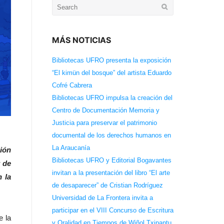
Search
for:
MÁS NOTICIAS
Bibliotecas UFRO presenta la exposición
“El kimün del bosque” del artista Eduardo
Cofré Cabrera
Bibliotecas UFRO impulsa la creación del
Centro de Documentación Memoria y
Justicia para preservar el patrimonio
documental de los derechos humanos en
La Araucanía
ción
Bibliotecas UFRO y Editorial Bogavantes
r de
invitan a la presentación del libro “El arte
n la
de desaparecer” de Cristian Rodríguez
Universidad de La Frontera invita a
participar en el VIII Concurso de Escritura
e la
y Oralidad en Tiempos de Wiñol Txipantu