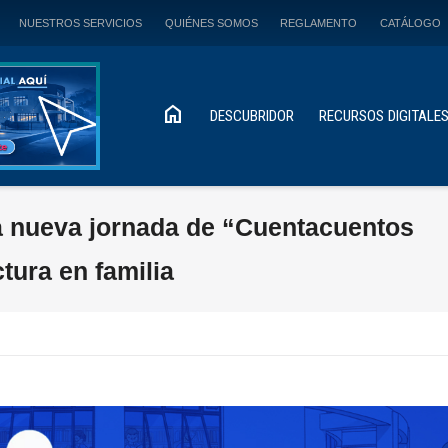
NUESTROS SERVICIOS
QUIÉNES SOMOS
REGLAMENTO
CATÁLOGO
home
DESCUBRIDOR
RECURSOS DIGITALE
na nueva jornada de “Cuentacuentos
ctura en familia