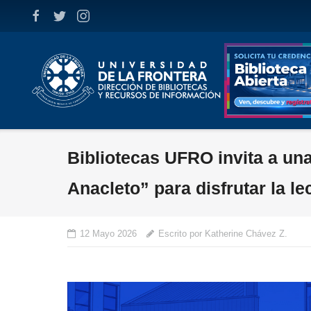
Skip
to
content
Bibliotecas UFRO invita a u
Anacleto” para disfrutar la le
12 Mayo 2026
Escrito por Katherine Chávez Z.