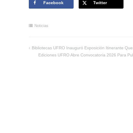
Facebook
Twitter
Noticias
Bibliotecas UFRO Inauguró Exposición Itinerante Que
Navegación
Ediciones UFRO Abre Convocatoria 2026 Para Pu
de
entradas