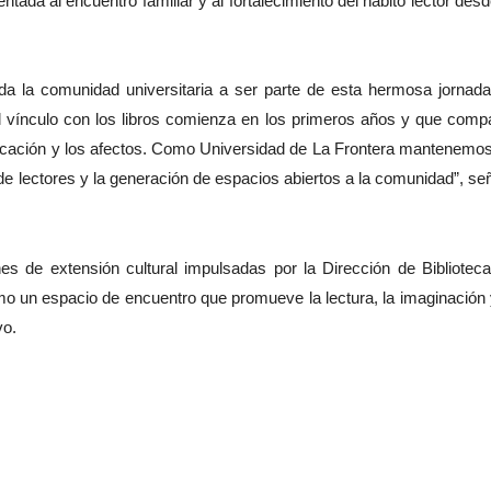
ientada al encuentro familiar y al fortalecimiento del hábito lector desd
da la comunidad universitaria a ser parte de esta hermosa jornad
 vínculo con los libros comienza en los primeros años y que compa
municación y los afectos. Como Universidad de La Frontera mantenemo
e lectores y la generación de espacios abiertos a la comunidad”, se
es de extensión cultural impulsadas por la Dirección de Bibliotec
un espacio de encuentro que promueve la lectura, la imaginación 
vo.