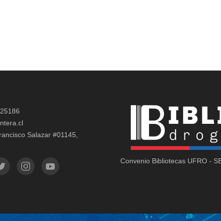
325186
ntera.cl
rancisco Salazar #01145,
Convenio Bibliotecas UFRO - 