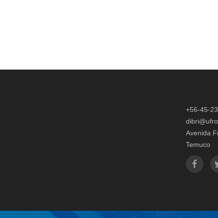
+56-45-2
dibri@ufro
Avenida F
Temuco