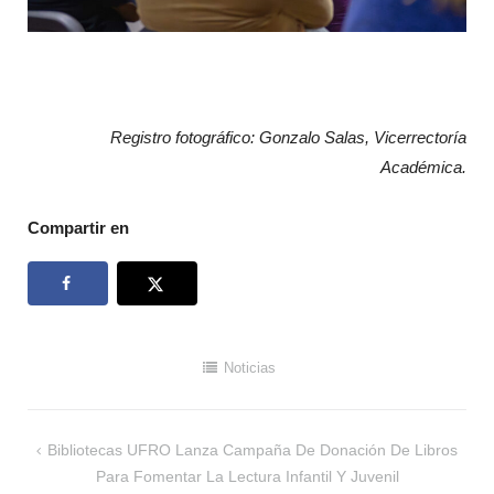
Registro fotográfico: Gonzalo Salas, Vicerrectoría
Académica.
Compartir en
Noticias
Navegación
Bibliotecas UFRO Lanza Campaña De Donación De Libros
de
Para Fomentar La Lectura Infantil Y Juvenil