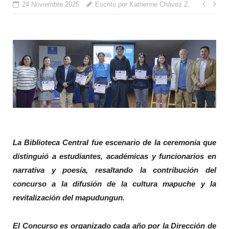
Nave
24 Noviembre 2025
Escrito por Katherine Chávez Z.
de
entr
La Biblioteca Central fue escenario de la ceremonia que
distinguió a estudiantes, académicas y funcionarios en
narrativa y poesía, resaltando la contribución del
concurso a la difusión de la cultura mapuche y la
revitalización del mapudungun.
El Concurso es organizado cada año por la Dirección de