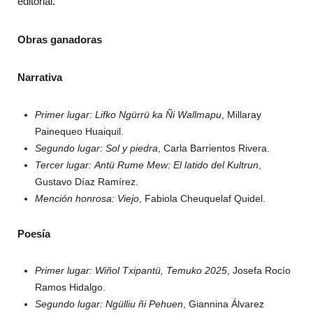
editorial.
Obras ganadoras
Narrativa
Primer lugar:
Lifko Ngürrü ka Ñi Wallmapu
, Millaray
Painequeo Huaiquil.
Segundo lugar:
Sol y piedra
, Carla Barrientos Rivera.
Tercer lugar:
Antü Rume Mew: El latido del Kultrun
,
Gustavo Díaz Ramírez.
Mención honrosa:
Viejo
, Fabiola Cheuquelaf Quidel.
Poesía
Primer lugar:
Wiñol Txipantü, Temuko 2025
, Josefa Rocío
Ramos Hidalgo.
Segundo lugar:
Ngülliu ñi Pehuen
, Giannina Álvarez