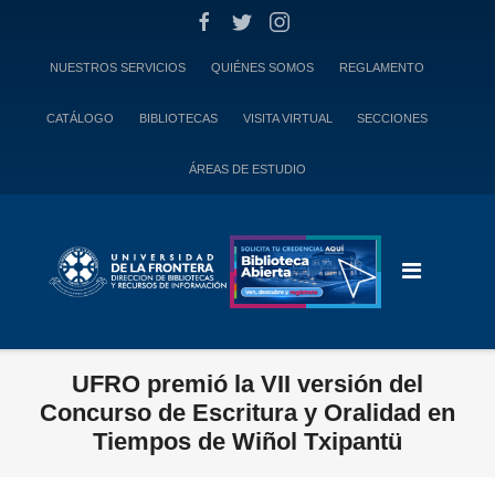
Skip
to
content
NUESTROS SERVICIOS
QUIÉNES SOMOS
REGLAMENTO
CATÁLOGO
BIBLIOTECAS
VISITA VIRTUAL
SECCIONES
ÁREAS DE ESTUDIO
UFRO premió la VII versión del
Concurso de Escritura y Oralidad en
Tiempos de Wiñol Txipantü