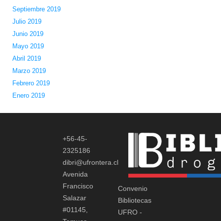
Septiembre 2019
Julio 2019
Junio 2019
Mayo 2019
Abril 2019
Marzo 2019
Febrero 2019
Enero 2019
+56-45-
2325186
dibri@ufrontera.cl
Avenida
Francisco
Convenio
Salazar
Bibliotecas
#01145,
UFRO -