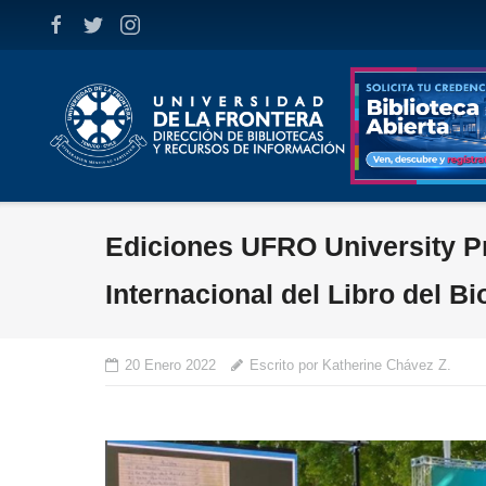
Skip
to
content
Ediciones UFRO University Pre
Internacional del Libro del B
20 Enero 2022
Escrito por Katherine Chávez Z.