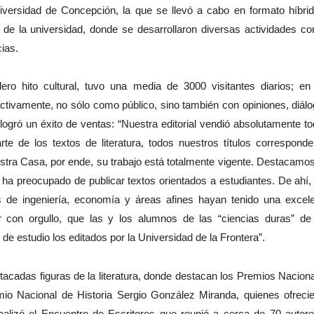
iversidad de Concepción, la que se llevó a cabo en formato híbri
s de la universidad, donde se desarrollaron diversas actividades c
ias.
ro hito cultural, tuvo una media de 3000 visitantes diarios; en
 activamente, no sólo como público, sino también con opiniones, diál
gró un éxito de ventas: “Nuestra editorial vendió absolutamente t
rte de los textos de literatura, todos nuestros títulos correspond
tra Casa, por ende, su trabajo está totalmente vigente. Destacamo
se ha preocupado de publicar textos orientados a estudiantes. De ahí,
de ingeniería, economía y áreas afines hayan tenido una excel
r con orgullo, que las y los alumnos de las “ciencias duras” de
de estudio los editados por la Universidad de la Frontera”.
acadas figuras de la literatura, donde destacan los Premios Nacion
remio Nacional de Historia Sergio González Miranda, quienes ofreci
 realizó el Encuentro de Escritores que reunió a cerca de 70 autor