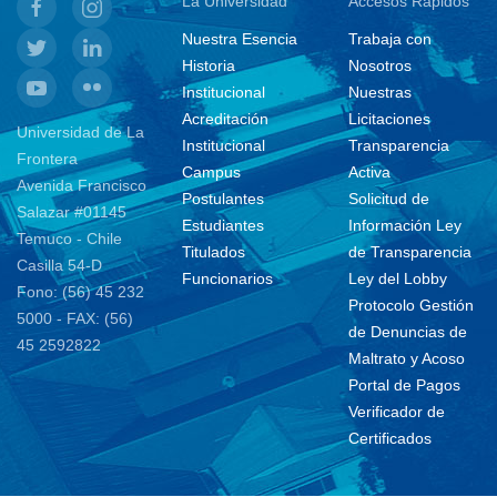
La Universidad
Accesos Rápidos
Nuestra Esencia
Trabaja con
Historia
Nosotros
Institucional
Nuestras
Acreditación
Licitaciones
Universidad de La
Institucional
Transparencia
Frontera
Campus
Activa
Avenida Francisco
Postulantes
Solicitud de
Salazar #01145
Estudiantes
Información Ley
Temuco - Chile
Titulados
de Transparencia
Casilla 54-D
Funcionarios
Ley del Lobby
Fono: (56) 45 232
Protocolo Gestión
5000 - FAX: (56)
de Denuncias de
45 2592822
Maltrato y Acoso
Portal de Pagos
Verificador de
Certificados