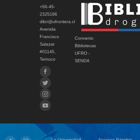
+56-45-
2325186
dibri@ufrontera.cl
Avenida
Francisco
Convenio
Salazar
Bibliotecas
#01145,
UFRO -
Temuco
SENDA
La Universidad
Accesos Rápidos