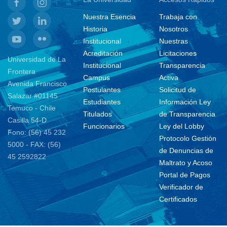
Nuestra Esencia
Trabaja con
Historia
Nosotros
Institucional
Nuestras
Acreditación
Licitaciones
Universidad de La
Institucional
Transparencia
Frontera
Campus
Activa
Avenida Francisco
Postulantes
Solicitud de
Salazar #01145
Estudiantes
Información Ley
Temuco - Chile
Titulados
de Transparencia
Casilla 54-D
Funcionarios
Ley del Lobby
Fono: (56) 45 232
Protocolo Gestión
5000 - FAX: (56)
de Denuncias de
45 2592822
Maltrato y Acoso
Portal de Pagos
Verificador de
Certificados