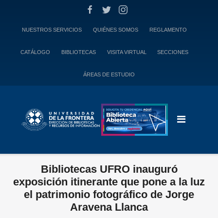
Skip
to
content
NUESTROS SERVICIOS
QUIÉNES SOMOS
REGLAMENTO
CATÁLOGO
BIBLIOTECAS
VISITA VIRTUAL
SECCIONES
ÁREAS DE ESTUDIO
Bibliotecas UFRO inauguró
exposición itinerante que pone a la luz
el patrimonio fotográfico de Jorge
Aravena Llanca