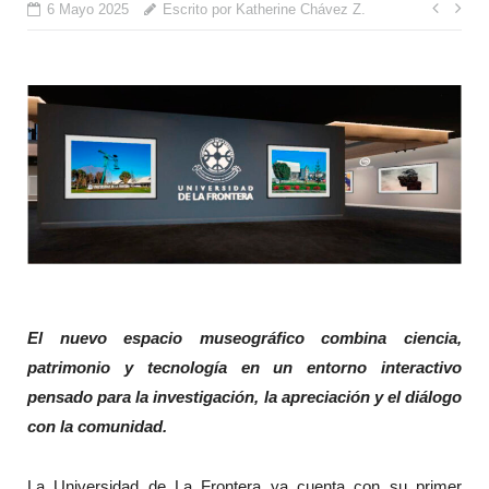
Nave
6 Mayo 2025
Escrito por Katherine Chávez Z.
de
entr
El nuevo espacio museográfico combina ciencia,
patrimonio y tecnología en un entorno interactivo
pensado para la investigación, la apreciación y el diálogo
con la comunidad.
La Universidad de La Frontera ya cuenta con su primer