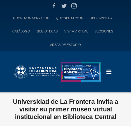
Skip
to
content
NUESTROS SERVICIOS
QUIÉNES SOMOS
REGLAMENTO
CATÁLOGO
BIBLIOTECAS
VISITA VIRTUAL
SECCIONES
ÁREAS DE ESTUDIO
Universidad de La Frontera invita a
visitar su primer museo virtual
institucional en Biblioteca Central