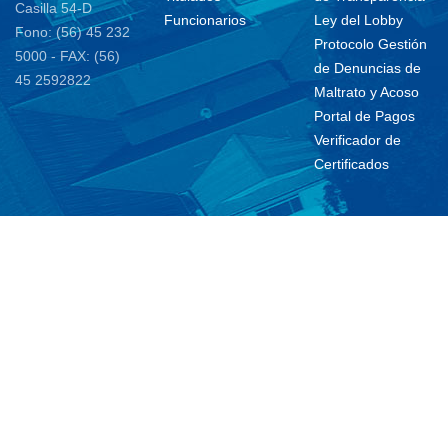
Casilla 54-D
Funcionarios
Ley del Lobby
Fono: (56) 45 232
Protocolo Gestión
5000 - FAX: (56)
de Denuncias de
45 2592822
Maltrato y Acoso
Portal de Pagos
Verificador de
Certificados