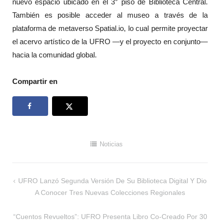
nuevo espacio ubicado en el 3° piso de Biblioteca Central.
También es posible acceder al museo a través de la
plataforma de metaverso Spatial.io, lo cual permite proyectar
el acervo artístico de la UFRO —y el proyecto en conjunto—
hacia la comunidad global.
Compartir en
Noticias
Navegación
UFRO Lanzó Segunda Versión De Su Biblioteca Digital Y Dio
de
A Conocer Tres Nuevas Colecciones Regionales
entradas
“Cuentos Revueltos”: UFRO Presenta Libro Co-Creado Por 30