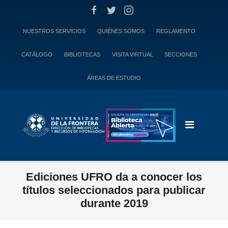
Skip
to
content
NUESTROS SERVICIOS
QUIÉNES SOMOS
REGLAMENTO
CATÁLOGO
BIBLIOTECAS
VISITA VIRTUAL
SECCIONES
ÁREAS DE ESTUDIO
Ediciones UFRO da a conocer los
títulos seleccionados para publicar
durante 2019