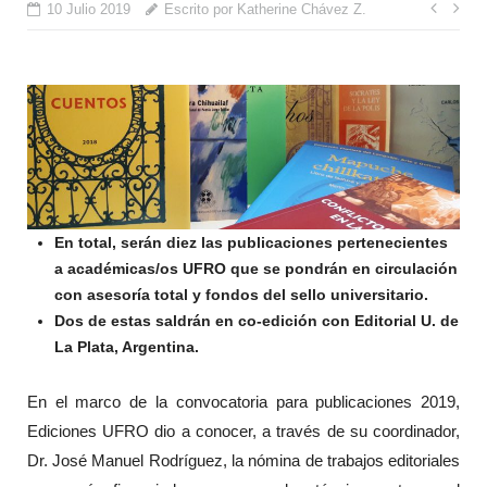
Nave
10 Julio 2019
Escrito por Katherine Chávez Z.
de
entr
En total, serán diez las publicaciones pertenecientes
a académicas/os UFRO que se pondrán en circulación
con asesoría total y fondos del sello universitario.
Dos de estas saldrán en co-edición con Editorial U. de
La Plata, Argentina.
En el marco de la convocatoria para publicaciones 2019,
Ediciones UFRO dio a conocer, a través de su coordinador,
Dr. José Manuel Rodríguez, la nómina de trabajos editoriales