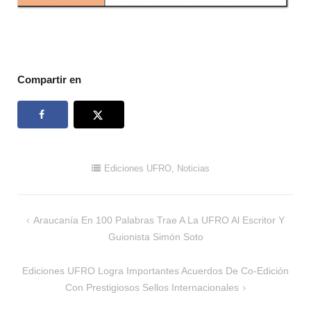
Compartir en
Ediciones UFRO
,
Noticias
Navegación
Araucanía En 100 Palabras Trae A La UFRO Al Escritor Y
de
Guionista Simón Soto
entradas
Ediciones UFRO Logra Importantes Acuerdos De Co-Edición
Con Prestigiosos Sellos Internacionales