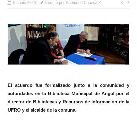
Nave
5 Junio 2023
Escrito por Katherine Chávez Z.
de
entr
El acuerdo fue formalizado junto a la comunidad y
autoridades en la Biblioteca Municipal de Angol por el
director de Bibliotecas y Recursos de Información de la
UFRO y el alcalde de la comuna.