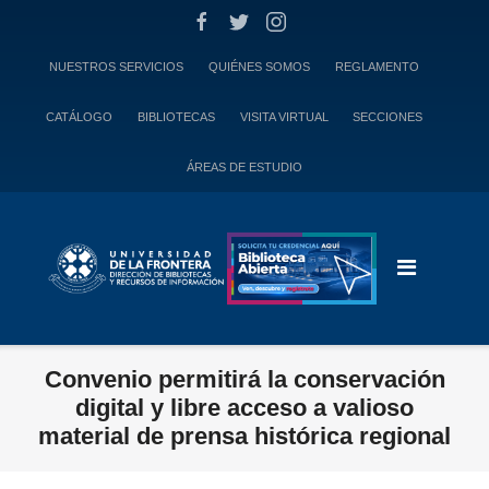
Skip
to
content
NUESTROS SERVICIOS
QUIÉNES SOMOS
REGLAMENTO
CATÁLOGO
BIBLIOTECAS
VISITA VIRTUAL
SECCIONES
ÁREAS DE ESTUDIO
Convenio permitirá la conservación
digital y libre acceso a valioso
material de prensa histórica regional