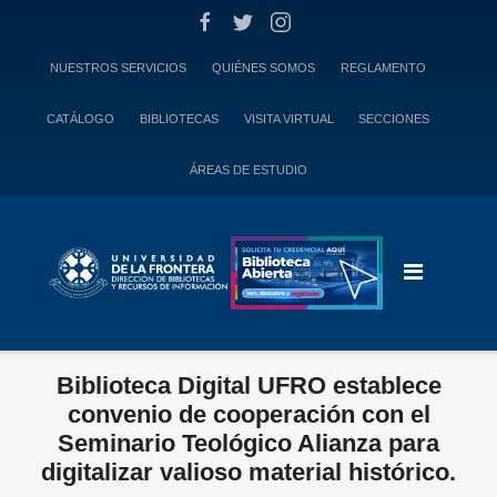
Skip
to
content
NUESTROS SERVICIOS
QUIÉNES SOMOS
REGLAMENTO
CATÁLOGO
BIBLIOTECAS
VISITA VIRTUAL
SECCIONES
ÁREAS DE ESTUDIO
Biblioteca Digital UFRO establece
convenio de cooperación con el
Seminario Teológico Alianza para
digitalizar valioso material histórico.