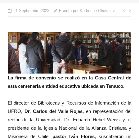
Nave
21 Septiembre 2023
Escrito por Katherine Chávez Z.
de
entr
La firma de convenio se realizó en la Casa Central de
esta centenaria entidad educativa ubicada en Temuco.
El director de Bibliotecas y Recursos de Información de la
UFRO,
Dr. Carlos del Valle Rojas,
en representación del
rector de la Universidad, Dr. Eduardo Hebel Weiss y el
presidente de la Iglesia Nacional de la Alianza Cristiana y
Misionera de Chile,
pastor Iván Flores
, suscribieron un