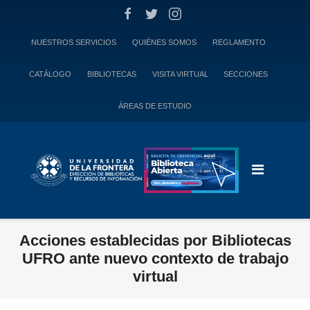
Skip
to
content
NUESTROS SERVICIOS
QUIÉNES SOMOS
REGLAMENTO
CATÁLOGO
BIBLIOTECAS
VISITA VIRTUAL
SECCIONES
ÁREAS DE ESTUDIO
Acciones establecidas por Bibliotecas
UFRO ante nuevo contexto de trabajo
virtual