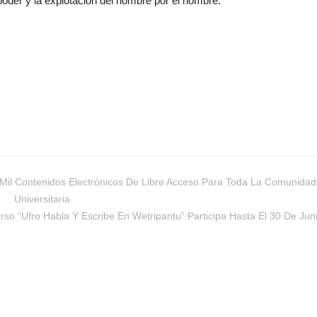
poder y la explotación del hombre por el hombre.
 Mil Contenidos Electrónicos De Libre Acceso Para Toda La Comunidad
Universitaria
so “Ufro Habla Y Escribe En Wetripantu” Participa Hasta El 30 De Juni