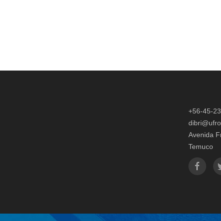
+56-45-2
dibri@ufro
Avenida F
Temuco