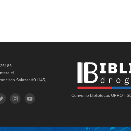
325186
ntera.cl
rancisco Salazar #01145,
Convenio Bibliotecas UFRO - 