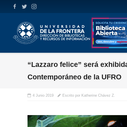
Skip
to
content
“Lazzaro felice” será exhibid
Contemporáneo de la UFRO
4 Junio 2019
Escrito por Katherine Chávez Z.