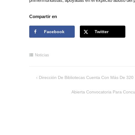
primermundistas, apoyadas en el explícito abuso del 
Compartir en
Facebook
Twitter
Noticias
Dirección De Bibliotecas Cuenta Con Más De 320
Navegación
Abierta Convocatoria Para Concur
de
entradas