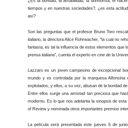
¿Es la bondad, la amabilidad, la bonhomía, el hacer 
tiempos y en nuestras sociedades?, ¿es esta actitud 
así?
Son las preguntas que el profesor Bruno Toro resca
italiano, la directora Alice Rohrwacher, “la cual no re
fantasía, es tal la influencia de estos elementos que 
prensa italiana”, cuenta el experto en cine de la Unive
Lazzaro es un joven campesino de excepcional bond
mundo y es controlada por la marquesa Alfonsina 
explotados, y ellos, a su vez, abusan de la bondad d
Entre ellos surge una amistad tan preciosa que hará
moderno. Es lo que nos adelanta la sinopsis de esta
of Review y nominada otros importantes premios inte
La película será presentada este jueves 6 de juni