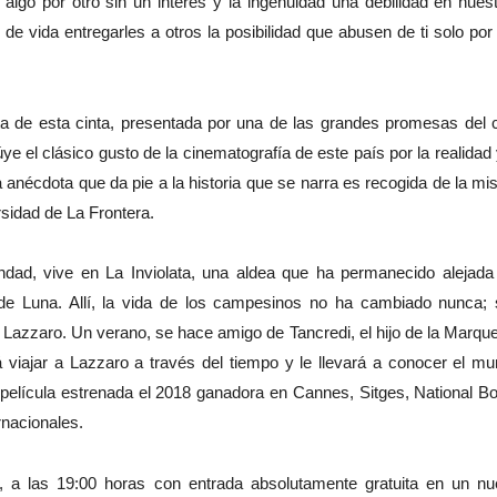
algo por otro sin un interés y la ingenuidad una debilidad en nues
de vida entregarles a otros la posibilidad que abusen de ti solo por
ta de esta cinta, presentada por una de las grandes promesas del 
húye el clásico gusto de la cinematografía de este país por la realidad 
la anécdota que da pie a la historia que se narra es recogida de la m
rsidad de La Frontera.
ad, vive en La Inviolata, una aldea que ha permanecido alejada
de Luna. Allí, la vida de los campesinos no ha cambiado nunca;
e Lazzaro. Un verano, se hace amigo de Tancredi, el hijo de la Marqu
 viajar a Lazzaro a través del tiempo y le llevará a conocer el m
 película estrenada el 2018 ganadora en Cannes, Sitges, National B
rnacionales.
o, a las 19:00 horas con entrada absolutamente gratuita en un n