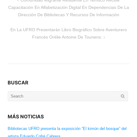
Comunidad Migrante Residente En Temuco Recibe
de
Capacitación En Alfabetización Digital En Dependencias De La
entradas
Dirección De Bibliotecas Y Recursos De Información
En La UFRO Presentarán Libro Biográfico Sobre Aventurero
Francés Orélie Antoine De Tounens.
BUSCAR
Search
for:
MÁS NOTICIAS
Bibliotecas UFRO presenta la exposición “El kimün del bosque” del
artista Eduardo Cofré Cabrera