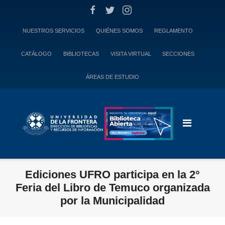
Skip
to
content
NUESTROS SERVICIOS
QUIÉNES SOMOS
REGLAMENTO
CATÁLOGO
BIBLIOTECAS
VISITA VIRTUAL
SECCIONES
ÁREAS DE ESTUDIO
Ediciones UFRO participa en la 2°
Feria del Libro de Temuco organizada
por la Municipalidad