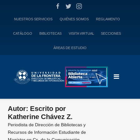
Skip
to
content
NUESTROS SERVICIOS
QUIÉNES SOMOS
REGLAMENTO
CATÁLOGO
BIBLIOTECAS
VISITA VIRTUAL
SECCIONES
ÁREAS DE ESTUDIO
Autor:
Escrito por
Katherine Chávez Z.
Periodista de Dirección de Bibliotecas y
Recursos de Información Estudiante de
Magíster en Cs. de la Comunicación.