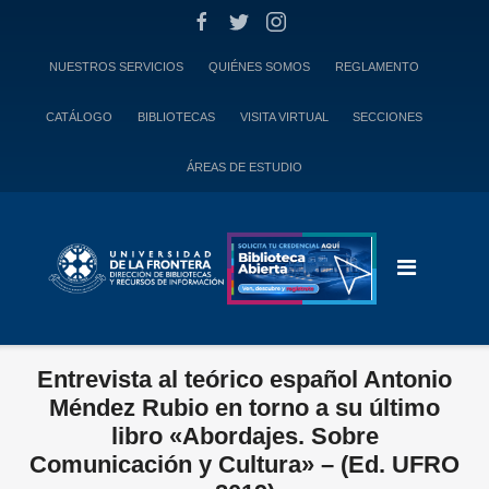
Skip
to
content
NUESTROS SERVICIOS
QUIÉNES SOMOS
REGLAMENTO
CATÁLOGO
BIBLIOTECAS
VISITA VIRTUAL
SECCIONES
ÁREAS DE ESTUDIO
Entrevista al teórico español Antonio
Méndez Rubio en torno a su último
libro «Abordajes. Sobre
Comunicación y Cultura» – (Ed. UFRO