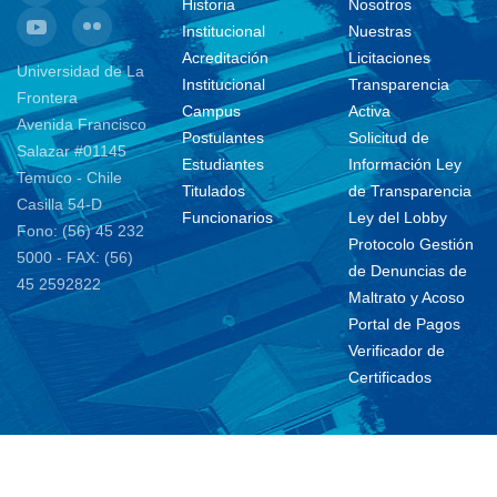
Historia
Nosotros
Institucional
Nuestras
Acreditación
Licitaciones
Universidad de La
Institucional
Transparencia
Frontera
Campus
Activa
Avenida Francisco
Postulantes
Solicitud de
Salazar #01145
Estudiantes
Información Ley
Temuco - Chile
Titulados
de Transparencia
Casilla 54-D
Funcionarios
Ley del Lobby
Fono: (56) 45 232
Protocolo Gestión
5000 - FAX: (56)
de Denuncias de
45 2592822
Maltrato y Acoso
Portal de Pagos
Verificador de
Certificados