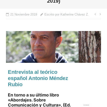
2019)
Nave
21 Noviembre 2019
Escrito por Katherine Chávez Z.
de
entr
Entrevista al teórico
español Antonio Méndez
Rubio
En torno a su último libro
«Abordajes. Sobre
Comunicación y Cultura», (Ed.