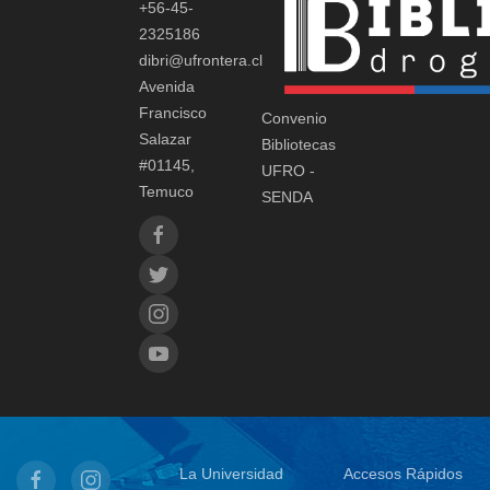
+56-45-
2325186
dibri@ufrontera.cl
Avenida
Francisco
Convenio
Salazar
Bibliotecas
#01145,
UFRO -
Temuco
SENDA
La Universidad
Accesos Rápidos