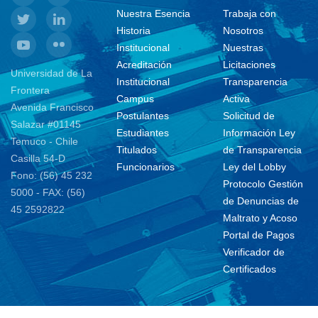
Nuestra Esencia
Trabaja con
Historia
Nosotros
Institucional
Nuestras
Acreditación
Licitaciones
Universidad de La
Institucional
Transparencia
Frontera
Campus
Activa
Avenida Francisco
Postulantes
Solicitud de
Salazar #01145
Estudiantes
Información Ley
Temuco - Chile
Titulados
de Transparencia
Casilla 54-D
Funcionarios
Ley del Lobby
Fono: (56) 45 232
Protocolo Gestión
5000 - FAX: (56)
de Denuncias de
45 2592822
Maltrato y Acoso
Portal de Pagos
Verificador de
Certificados