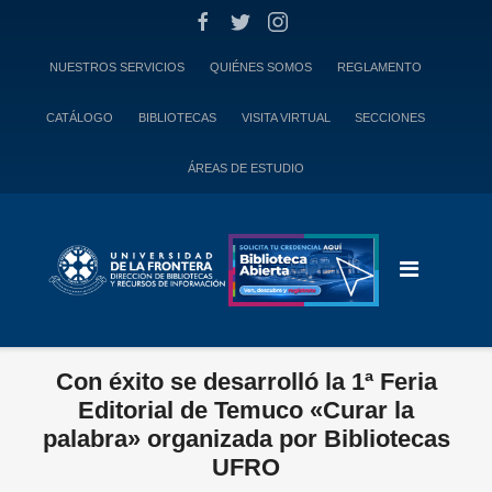
Skip
to
content
NUESTROS SERVICIOS
QUIÉNES SOMOS
REGLAMENTO
CATÁLOGO
BIBLIOTECAS
VISITA VIRTUAL
SECCIONES
ÁREAS DE ESTUDIO
Con éxito se desarrolló la 1ª Feria
Editorial de Temuco «Curar la
palabra» organizada por Bibliotecas
UFRO