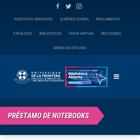
Skip
to
content
NUESTROS SERVICIOS
QUIÉNES SOMOS
REGLAMENTO
CATÁLOGO
BIBLIOTECAS
VISITA VIRTUAL
SECCIONES
ÁREAS DE ESTUDIO
PRÉSTAMO DE NOTEBOOKS